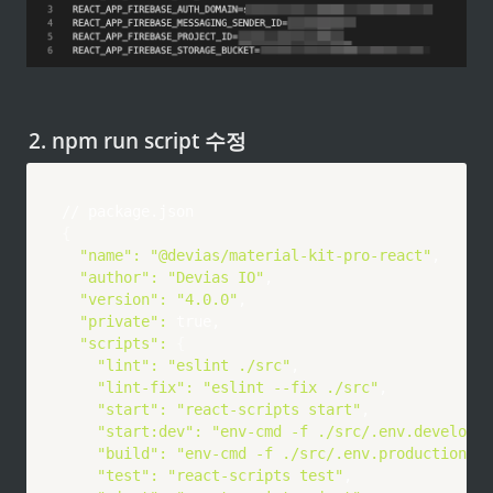
2. npm run script 수정
{
"name"
:
"@devias/material-kit-pro-react"
,

"author"
:
"Devias IO"
,

"version"
:
"4.0.0"
,

"private"
:
 true,

"scripts"
:
{
"lint"
:
"eslint ./src"
,

"lint-fix"
:
"eslint --fix ./src"
,

"start"
:
"react-scripts start"
,

"start:dev"
:
"env-cmd -f ./src/.env.developme
"build"
:
"env-cmd -f ./src/.env.production re
"test"
:
"react-scripts test"
,
