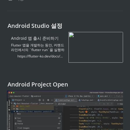
Android Studio 설정
Android 앱 출시 준비하기
Flutter 앱을 개발하는 동안, 커멘드
라인에서의 `flutter run`을 실행하
거나IDE에 있는 툴바 **Run** 과
https://flutter-ko.dev/docs/deployment/android
**Debug**를 선택하여 앱을 테스
트할 수 있습니다. Flutter는 기본적
으로 앱의 _debug_ 버전을 빌드합
니다.When you're ready to
prepare a *release* version for
Android, for example to[publish
Android Project Open
to the Google Play Store][play],
follow the steps on this page.앱
의 _release_ 버전을...