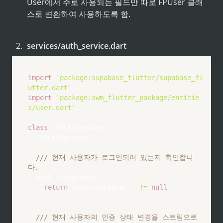
User에서 주로 사용되는 필드만 따로 FPUser 클래
스로 변환하여 사용하도록 함.
2
.
services/auth_service.dart
import
'package:supabase_flutter/supabase_fl
utter.dart'
;
import
'package:swm_flutter_package/entitie
s/user.dart'
;
class
FPAuthService
{
FPAuthService
(
)
;
/// 현재 사용자가 로그인되어 있는지 확인합니
다.
  bool 
isSignedIn
(
)
{
return
getCurrentUser
(
)
!=
null
;
}
/// 현재 사용자의 인증 상태 변경을 스트림으로 