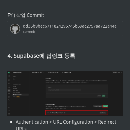
FYI) 작업 Commit
dd35b9bec6711824295745b69ac2757aa722a44a
commit
4. Supabase에 딥링크 등록 
•
Authentication > URL Configuration > Redirect 
URLs