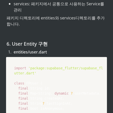
•
services: 패키지에서 공통으로 사용하는 Service를 
관리
패키지 디렉토리에 entities와 services디렉토리를 추가
합니다.
6. User Entity 구현
1
.
entities/user.dart
import
'package:supabase_flutter/supabase_fl
utter.dart'
;
class
FPUser
{
final
String
 id
;
final
Map
<
String
,
dynamic
>
?
 userMetadata
;
final
String
 createdAt
;
final
String
?
 lastSignInAt
;
final
 bool isAnonymous
;