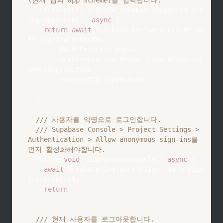
Future
<
bool
>
signInWithKakao
(
{
required 
Str
ing
 appScheme
}
)
async
{
return
await
Supabase
.
instance
.
client
.
au
th
.
signInWithOAuth
(
OAuthProvider
.
kakao
,
        authScreenLaunchMode
:
LaunchMode
.
ext
ernalApplication
,
        redirectTo
:
 appScheme

)
;
}
/// 사용자를 익명으로 로그인합니다.
/// Supabase Console > Project Settings > 
Authentication > Allow anonymous sign-ins를 
먼저 활성화해야합니다.
Future
<
void
>
signInAnonymously
(
)
async
{
await
Supabase
.
instance
.
client
.
auth
.
sign
InAnonymously
(
)
;
return
;
}
/// 현재 사용자를 로그아웃합니다.