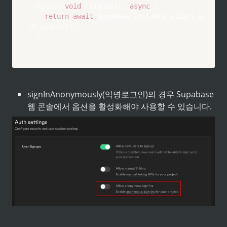
Future
<
void
>
signOut
(
)
async
{
return
await
Supabase
.
instance
.
client
.
au
th
.
signOut
(
)
;
}
}
•
signInAnonymously(익명로그인)의 경우 Supabase 
웹 콘솔에서 옵션을 활성화해야 사용할 수 있습니다.