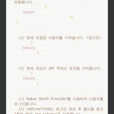
반환합니다.
Stream
<
FPUser
?
>
getUserStream
(
)
{
return
Supabase
.
instance
.
client
.
auth
.
onA
uthStateChange
.
map
(
(
event
)
=
>
 event
.
sessio
n
?
.
user
.
toFPUser
(
)
)
;
}
/// 현재 인증된 사용자를 가져옵니다. (있다면)
FPUser
?
getCurrentUser
(
)
{
return
Supabase
.
instance
.
client
.
auth
.
cur
rentSession
?
.
user
.
toFPUser
(
)
;
}
/// 현재 세션의 JWT 액세스 토큰을 가져옵니다.
String
?
getJWTToken
(
)
{
return
Supabase
.
instance
.
client
.
auth
.
cur
rentSession
?
.
accessToken
;
}
/// Kakao OAuth Provider를 사용하여 사용자를 
로그인합니다.
/// redirectTo에는 로그인 완료 후 돌아올 링크
(현재 앱의 app scheme)을 입력합니다.