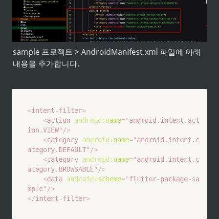
sample 프로젝트 > AndroidManifest.xml 파일에 아래 
내용을 추가합니다.
<
intent-filter
>
<
action
android:
name
=
"
android.intent.act
ion.VIEW
"
/>
<
category
android:
name
=
"
android.intent.c
ategory.DEFAULT
"
/>
<
category
android:
name
=
"
android.intent.c
ategory.BROWSABLE
"
/>
<
data
android:
scheme
=
"
flutter-package-sa
mple
"
/>
</
intent-filter
>