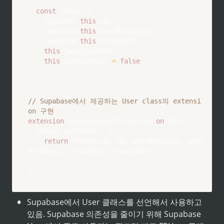
const
FPUser
(
{
    required 
this
.
id
,
    required 
this
.
userMetadata
,
    required 
this
.
createdAt
,
this
.
lastSignInAt
,
this
.
isAnonymous 
=
false
,
}
)
;
}
// Supabase에서 제공하는 User class의 extensi
on 구현
extension
SupabaseUserExtension
on
User
{
FPUser
toFPUser
(
)
{
return
FPUser
(
id
:
 id
,
 userMetadata
:
 user
Metadata
,
 createdAt
:
 createdAt
)
;
}
}
•
Supabase에서 User 클래스를 선언해서 사용하고 
있음. Supabase 의존성을 줄이기 위해 Supabase 